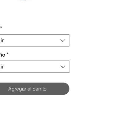
*
ir
ño
*
ir
Agregar al carrito