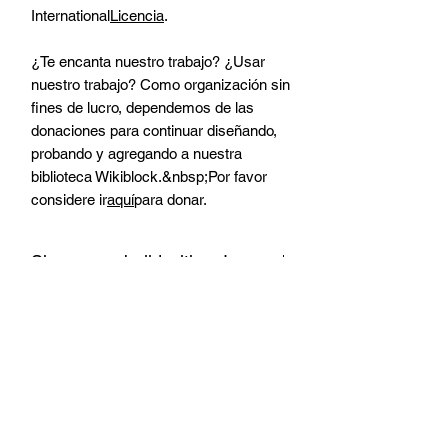
International
Licencia
.
¿Te encanta nuestro trabajo? ¿Usar
nuestro trabajo? Como organización sin
fines de lucro, dependemos de las
donaciones para continuar diseñando,
probando y agregando a nuestra
biblioteca Wikiblock.&nbsp;Por favor
considere ir
aquí
para donar.
Share your build with us!
Once you build your Wikiblock pieces,
PLEASE SHARE the finished product
with us! We love seeing what you do
with Wikiblock, and would love to share
with our community as well. Post and
tag us on social media, or email photos
to us directly - info@betterblock.org.
Donar