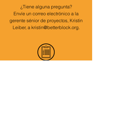
¿Tiene alguna pregunta?
Envíe un correo electrónico a la
gerente sénior de proyectos, Kristin
Leiber, a
kristin@betterblock.org
.
¡Únete a la diversión!
¿Cantas o actúas?
¿Eres un artista visual con interés en el
arte público?
¿Tienes una tienda temporal?&nbsp;
Envíe un correo electrónico a Kristin
Leiber a
kristin@betterblock.org
. ¡Nos
pondremos en contacto con usted